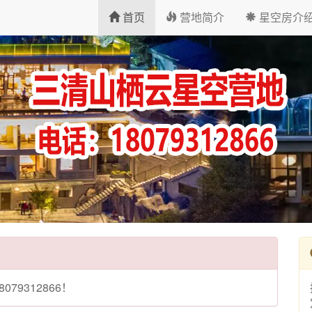
首页
营地简介
星空房介
9312866！