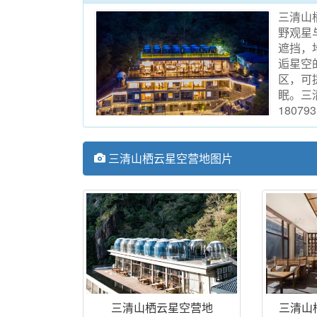
三清山
野观星
遮挡，
逅星空
区，可
眠。三清
180793
三清山栖云星空营地图片
三清山栖云星空营地
三清山