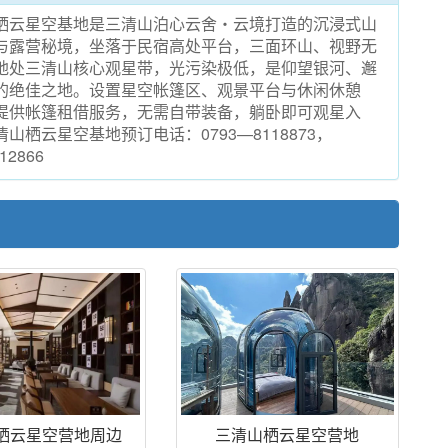
栖云星空基地是三清山泊心云舍・云境打造的沉浸式山
与露营秘境，坐落于民宿高处平台，三面环山、视野无
地处三清山核心观星带，光污染极低，是仰望银河、邂
的绝佳之地。设置星空帐篷区、观景平台与休闲休憩
提供帐篷租借服务，无需自带装备，躺卧即可观星入
山栖云星空基地预订电话：0793—8118873，
12866
栖云星空营地周边
三清山栖云星空营地