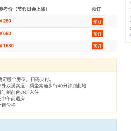
参考价（节假日会上涨）
预订
￥260
预订
￥680
预订
￥1680
预订
系，确定哪个房型，扫码支付。
外双溪索道，乘坐索道步行40分钟到此地
机号到前台办理入住
天中午前退房
上调价格