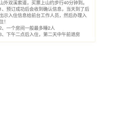
山外双溪索道，买票上山约步行40分钟到。
1、预订成功后会收到确认信息，当天到了后
出示入住信息给前台工作人员，然后办理入
住！
2、一个房间一般最多睡2人
3、下午二点后入住，第二天中午前退房